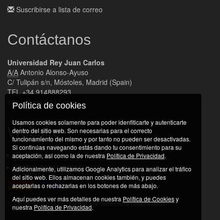
Suscribirse a lista de correo
Contáctanos
Universidad Rey Juan Carlos
A/A
Antonio Alonso-Ayuso
C/ Tulipán s/n, Móstoles, Madrid (Spain)
TEL
+34 914888293
info [at] seio2012.com
Política de cookies
Usamos cookies solamente para poder idenfiticarte y autenticarte
Website
dentro del sitio web. Son necesarias para el correcto
funcionamiento del mismo y por tanto no pueden ser desactivadas.
Si continúas navegando estás dando tu consentimiento para su
Condiciones de uso
aceptación, así como la de nuestra
Política de Privacidad
.
Política de privacidad
Adicionalmente, utilizamos Google Analytics para analizar el tráfico
del sitio web. Ellos almacenan cookies también, y puedes
aceptarlas o rechazarlas en los botones de más abajo.
Aquí puedes ver más detalles de nuestra
Política de Cookies
y
© 2026 SEIO2012. Todos los derechos reservados
nuestra
Política de Privacidad
.