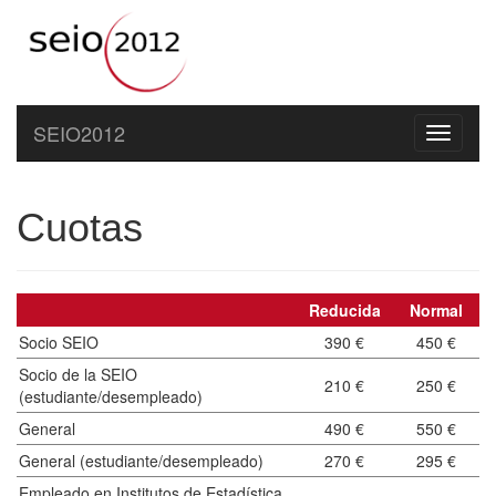
SEIO2012
Toggle
navigati
Cuotas
Reducida
Normal
Socio SEIO
390 €
450 €
Socio de la SEIO
210 €
250 €
(estudiante/desempleado)
General
490 €
550 €
General (estudiante/desempleado)
270 €
295 €
Empleado en Institutos de Estadística